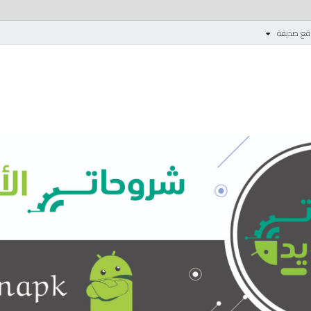
قع صديقة