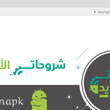
قع صديقة