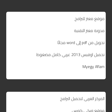
موقع معتز للبرامج
مدونة معتز التقنية
تحويل من pdf إلى word مجانًا
تحميل اوفيس 2013 عربي كامل مضغوط
Myegy Aflam
المركز العربي لتحميل البرامج
موقع ويكي كورس