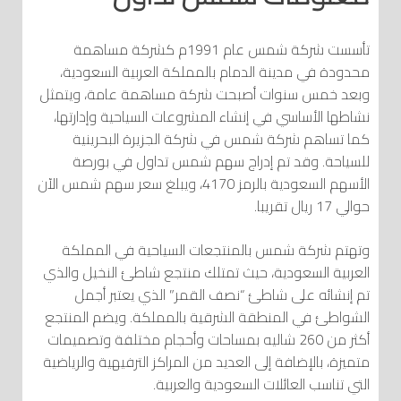
تأسست شركة شمس عام 1991م كشركة مساهمة
محدودة في مدينة الدمام بالمملكة العربية السعودية،
وبعد خمس سنوات أصبحت شركة مساهمة عامة، ويتمثل
نشاطها الأساسي في إنشاء المشروعات السياحية وإدارتها،
كما تساهم شركة شمس في شركة الجزيرة البحرينية
للسياحة. وقد تم إدراج سهم شمس تداول في بورصة
الأسهم السعودية بالرمز 4170، ويبلغ سعر سهم شمس الآن
حوالي 17 ريال تقريبا.
وتهتم شركة شمس بالمنتجعات السياحية في المملكة
العربية السعودية، حيث تمتلك منتجع شاطئ النخيل والذي
تم إنشائه على شاطئ “نصف القمر” الذي يعتبر أجمل
الشواطئ في المنطقة الشرقية بالمملكة. ويضم المنتجع
أكثر من 260 شاليه بمساحات وأحجام مختلفة وتصميمات
متميزة، بالإضافة إلى العديد من المراكز الترفيهية والرياضية
التي تناسب العائلات السعودية والعربية.