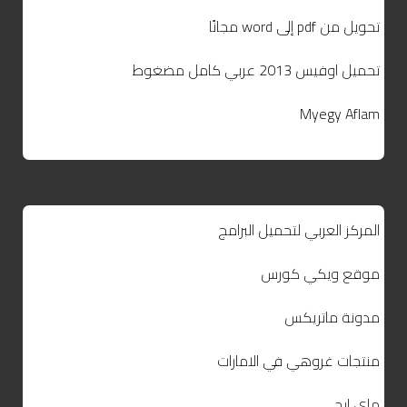
تحويل من pdf إلى word مجانًا
تحميل اوفيس 2013 عربي كامل مضغوط
Myegy Aflam
المركز العربي لتحميل البرامج
موقع ويكي كورس
مدونة ماتريكس
منتجات غروهي في الامارات
ماي ايجي