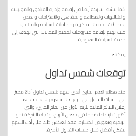
كما تنشط الشركة أيضا في إقامة وإدارة الفنادق والموتيلات
والشاليهات والمطاعم والمقاهي والاستراحات والمدن
ومحطات الخدمة المركزية وحمامات السباحة والملاعب،
حيث تهتم بإقامة مشروعات لجميع المجالات التي تهدف إلى
خدمة السياحة السعودية.
يمكنك
توقعات شمس تداول
منذ مطلع العام الجاري أبدى سهم شمس تداول أداءً مميزا
في جلسات التداول في البورصة السعودية، وخاصة بعد
إعلان النتائج المالية للربع الأول من العام الجاري، والتي
أظهرت ارتفاعا ضخما في معدل الأرباح، واتجاه الشركة نحو
الربحية وتعويض الخسارة، فقد انعكس ذلك على أداء السهم
بشكل أفضل خلال جلسات التداول الأخيرة.