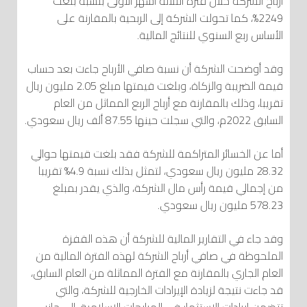
أرباح الشركة خلال فترة الثلاثة أشهر الأولى بنسبة بلغت
2249%، كما تحولت الشركة إلى الربحية بالمقارنة على
الأساس ربع السنوي للنتائج المالية.
وقد أوضحت الشركة أن نسبة صافي الأرباح جاءت بعد حساب
قيمة الضريبة والزكاة، وبلغت قيمتها مبلغ 2.05 مليون ريال
تقريبا، وذلك بالمقارنة مع أرباح الربع المماثل من العام
السابق 2022م، والتي سجلت حينها 87.55 ألف ريال سعودي.
أما عن الخسائر المتراكمة للشركة فقد بلغت قيمتها حوالي
28.32 مليون ريال سعودي، لتمثل بذلك نسبة 4.9% تقريبا
من إجمالي قيمة رأس مال الشركة، والذي يقدر بمبلغ
578.23 مليون ريال سعودي.
وقد جاء في التقارير المالية للشركة أن هذه القفزة
الملحوظة في صافي أرباح الشركة لهذه الفترة المالية من
العام الجاري بالمقارنة مع الفترة المماثلة من العام السابق،
قد جاءت نتيجة لزيادة الإيرادات الخارجية للشركة، والتي