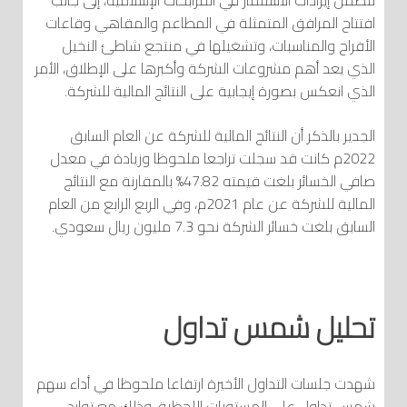
تتضمن إيرادات الاستثمار في المرابحات الإسلامية، إلى جانب
افتتاح المرافق المتمثلة في المطاعم والمقاهي وقاعات
الأفراح والمناسبات، وتشغيلها في منتجع شاطئ النخيل
الذي يعد أهم مشروعات الشركة وأكبرها على الإطلاق، الأمر
الذي انعكس بصورة إيجابية على النتائج المالية للشركة.
الجدير بالذكر أن النتائج المالية للشركة عن العام السابق
2022م كانت قد سجلت تراجعا ملحوظا وزيادة في معدل
صافي الخسائر بلغت قيمته 47.82% بالمقارنة مع النتائج
المالية للشركة عن عام 2021م، وفي الربع الرابع من العام
السابق بلغت خسائر الشركة نحو 7.3 مليون ريال سعودي.
تحليل شمس تداول
شهدت جلسات التداول الأخيرة ارتفاعا ملحوظا في أداء سهم
شمس تداول على المستويات اللحظية، وذلك مع توارد