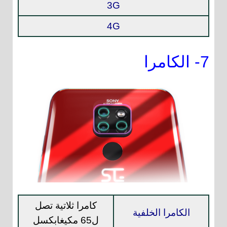
3G
4G
7- الكامرا
كامرا ثلاتية تصل
الكامرا الخلفية
ل65 مكيغابكسل