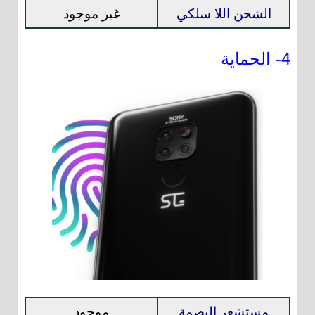
الشحن اللا سلكي
غير موجود
4- الحماية
مستشعر البصمة
موجود