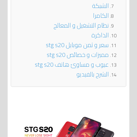
الشبكة
الكامرا
نظام التشغيل و المعالج
الذاكرة
سعر و ثمن موبايل stg s20
مميزات و خصائص stg s20
عيوب و مساوئ هاتف stg s20
الشرح بالفيديو