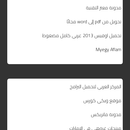
مدونة معتز التقنية
تحويل من pdf إلى word مجانًا
تحميل اوفيس 2013 عربي كامل مضغوط
Myegy Aflam
المركز العربي لتحميل البرامج
موقع ويكي كورس
مدونة ماتريكس
منتجات غروهي في الامارات