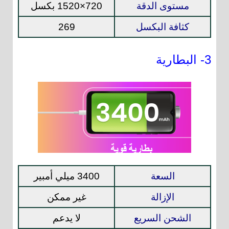
مستوى الدقة
720×1520 بكسل
كثافة البكسل
269
3- البطارية
السعة
3400 ميلي أمبير
الإزالة
غير ممكن
الشحن السريع
لا يدعم